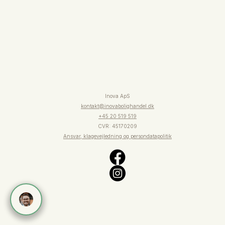
Om os
Inova ApS
kontakt@inovabolighandel.dk
+45 20 519 519
CVR: 45170209
Ansvar, klagevejledning og persondatapolitik