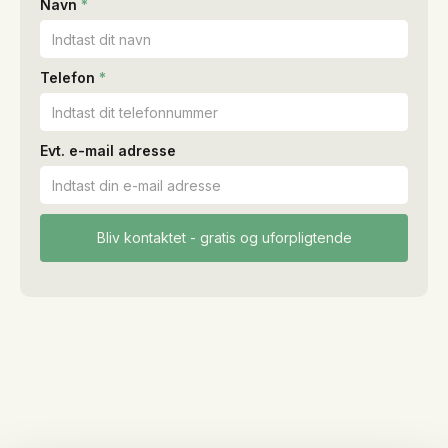
Navn
*
Telefon
*
Evt. e-mail adresse
Hvorfor vælge
køberrådgivning
i Rungsted?
Rungsted er et af
Nordsjællands mest
eksklusive områder,