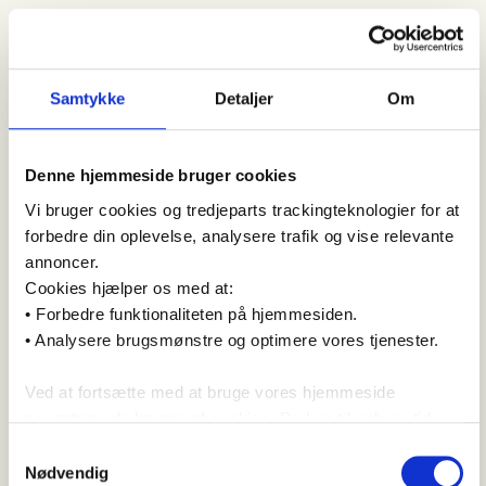
kendt for sin
kyststrækning,
Rungsted Havn,
liebhaverboliger og
Samtykke
Detaljer
Om
eftertragtede
villakvarterer. Priserne
ligger højt,
konkurrencen er skarp,
Denne hjemmeside bruger cookies
og forskellene mellem
områderne kan være
Vi bruger cookies og tredjeparts trackingteknologier for at
store.
forbedre din oplevelse, analysere trafik og vise relevante
annoncer.
Med INOVA får du:
Cookies hjælper os med at:
-
Uvildig rådgivning
,
• Forbedre funktionaliteten på hjemmesiden.
hvor vi kun
repræsenterer dig
• Analysere brugsmønstre og optimere vores tjenester.
-
Lokal
markedsindsigt
i
Ved at fortsætte med at bruge vores hjemmeside
Rungsted
accepterer du brugen af cookies. Du kan til enhver tid
-
Professionel
ændre eller tilbagekalde dit samtykke via
prisanalyse
baseret på
Samtykkevalg
lokale handler
cookieindstillingerne. For detaljer,
læs vores fulde
Nødvendig